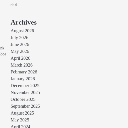
slot
Archives
August 2026
July 2026
June 2026
ink
May 2026
Coba
April 2026
March 2026
February 2026
January 2026
December 2025
November 2025
October 2025
September 2025
August 2025
May 2025
April 2024