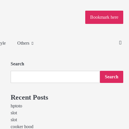
Bookmark here
tyle
Others
Search
Search
Recent Posts
hptoto
slot
slot
cooker hood