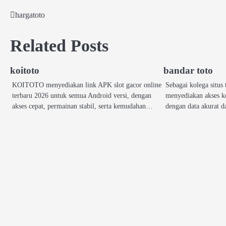
hargatoto
Post
navigation
Related Posts
koitoto
bandar toto
KOITOTO menyediakan link APK slot gacor online
Sebagai kolega situs 
terbaru 2026 untuk semua Android versi, dengan
menyediakan akses ke
akses cepat, permainan stabil, serta kemudahan…
dengan data akurat d