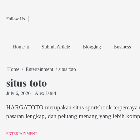
Fashion
Skip
to
Education
content
Follow Us
Home
Info
Submit
Blogging
Business
Technology
Entertainment
Health-
Lifestyle
Others
Shopping
Analysis
Article
and-
News
System
Fitness
Finance
Home
Submit Article
Blogging
Business
Travel
Media
Home
Entertainment
situs toto
situs toto
July 6, 2026
Alex Jahid
HARGATOTO merupakan situs sportsbook terpercaya unt
pasaran lengkap, dan peluang menang yang lebih kompe
ENTERTAINMENT