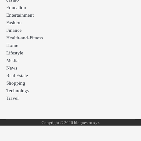
casino
Education
Entertainment
Fashion
Finance
Health-and-Fitness
Home
Lifestyle
Media
News
Real Estate
Shopping
Technology
Travel
Copyright © 2026 blognestro xyz