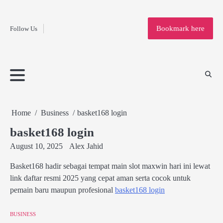
Fashion
Skip
to
Education
Bookmark here
Follow Us
content
Home
Info
Submit
Blogging
Business
Technology
Entertainment
Health-
Lifestyle
Others
Shopping
Analysis
Article
and-
News
System
Fitness
Finance
Travel
Media
Home
Business
basket168 login
basket168 login
August 10, 2025
Alex Jahid
Basket168 hadir sebagai tempat main slot maxwin hari ini lewat
link daftar resmi 2025 yang cepat aman serta cocok untuk
pemain baru maupun profesional
basket168 login
BUSINESS