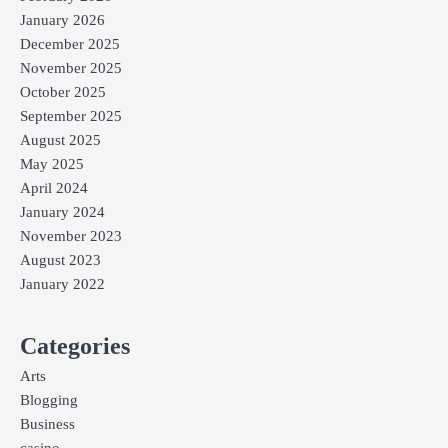
January 2026
December 2025
November 2025
October 2025
September 2025
August 2025
May 2025
April 2024
January 2024
November 2023
August 2023
January 2022
Categories
Arts
Blogging
Business