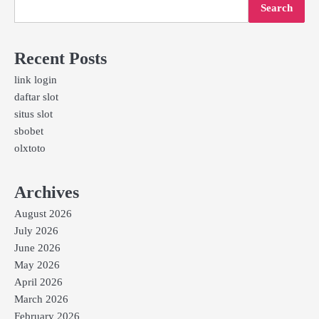
Search
Recent Posts
link login
daftar slot
situs slot
sbobet
olxtoto
Archives
August 2026
July 2026
June 2026
May 2026
April 2026
March 2026
February 2026